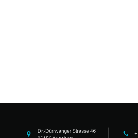
Dr.-Dürrwanger Strasse 46
+